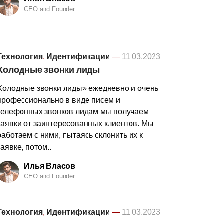
CEO and Founder
Технология
,
Идентификации
—
11.03.2023
Холодные звонки лиды
Холодные звонки лиды» ежедневно и очень
профессионально в виде писем и
телефонных звонков лидам мы получаем
заявки от заинтересованных клиентов. Мы
работаем с ними, пытаясь склонить их к
заявке, потом..
Илья Власов
CEO and Founder
Технология
,
Идентификации
—
11.03.2023