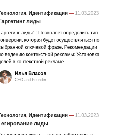
Технология
,
Идентификации
—
11.03.2023
Таргетинг лиды
Таргетинг лиды" : Позволяет определить тип
конверсии, которая будет осуществляться по
выбранной ключевой фразе. Рекомендации
по ведению контекстной рекламы: Установка
целей в контекстной рекламе..
Илья Власов
CEO and Founder
Технология
,
Идентификации
—
11.03.2023
Тегирование лиды
Тегирование лиды — это не набор слов, а