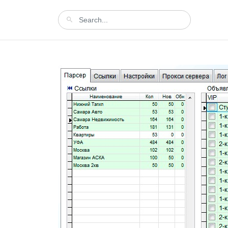
ние
 недвижимости
, а после