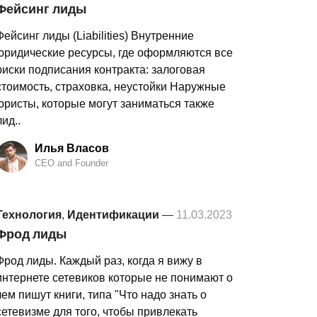
Фейсинг лиды
Фейсинг лиды (Liabilities) Внутренние
юридические ресурсы, где оформляются все
риски подписания контракта: залоговая
стоимость, страховка, неустойки Наружные
юристы, которые могут заниматься также
лид..
Илья Власов
CEO and Founder
Технология
,
Идентификации
—
11.03.2023
Фрод лиды
Фрод лиды. Каждый раз, когда я вижу в
интернете сетевиков которые не понимают о
чем пишут книги, типа "Что надо знать о
сетевизме для того, чтобы привлекать