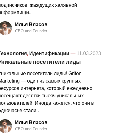
подписчиков, жаждущих халявной
информпищи..
Илья Власов
CEO and Founder
Технология
,
Идентификации
—
11.03.2023
Уникальные посетители лиды
Уникальные посетители лиды! Grifon
Marketing — один из самых крупных
ресурсов интернета, который ежедневно
посещают десятки тысяч уникальных
пользователей. Иногда кажется, что они в
одночасье стали..
Илья Власов
CEO and Founder