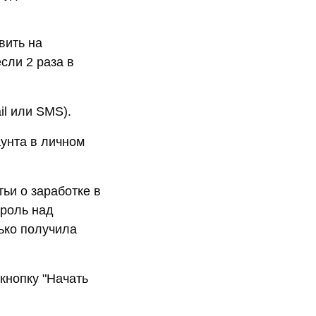
вить на
если 2 раза в
il или SMS).
унта в личном
ьи о заработке в
троль над
ько получила
кнопку "Начать