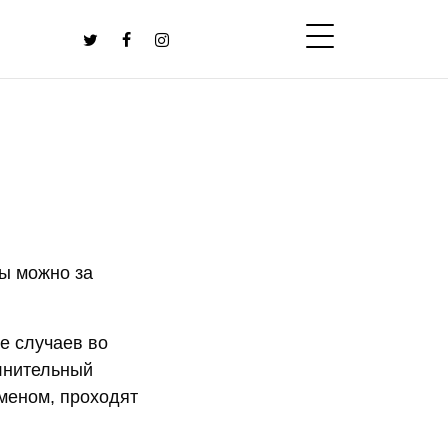
ты можно за
е случаев во
олнительный
сменом, проходят