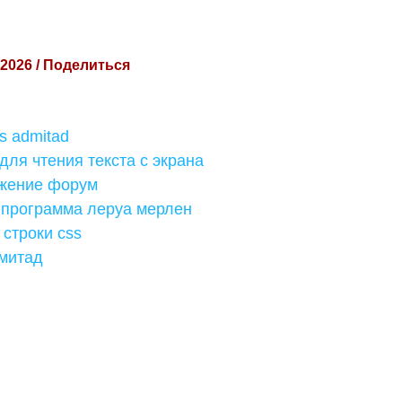
 2026 / Поделиться
s admitad
ля чтения текста с экрана
жение форум
 программа леруа мерлен
 строки css
митад