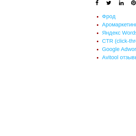
Фрод
Аромаркетин
Яндекс Words
CTR (click-th
Google Adwo
Avitool отзы