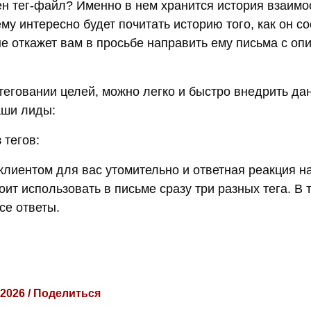
ен тег-файл? Именно в нем хранится история взаим
му интересно будет почитать историю того, как он с
он не откажет вам в просьбе направить ему письма с о
 теговании целей, можно легко и быстро внедрить да
аши лиды:
 тегов:
клиентом для вас утомительно и ответная реакция н
тоит использовать в письме сразу три разных тега. В
се ответы.
 2026 / Поделиться