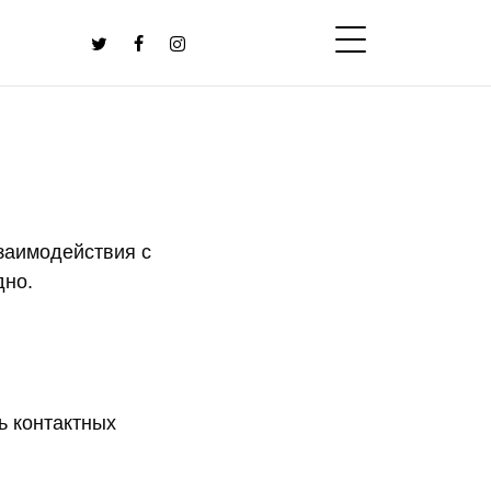
взаимодействия с
дно.
ь контактных