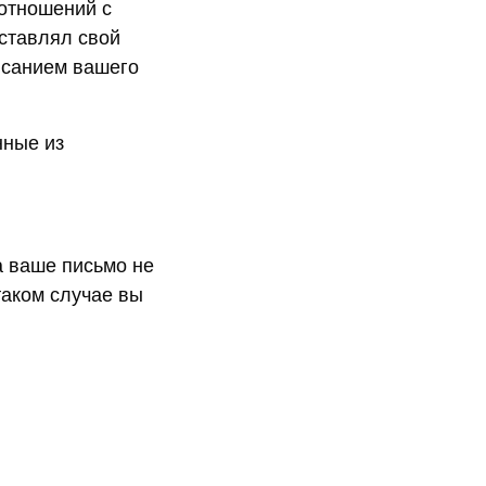
оотношений с
оставлял свой
писанием вашего
нные из
а ваше письмо не
 таком случае вы