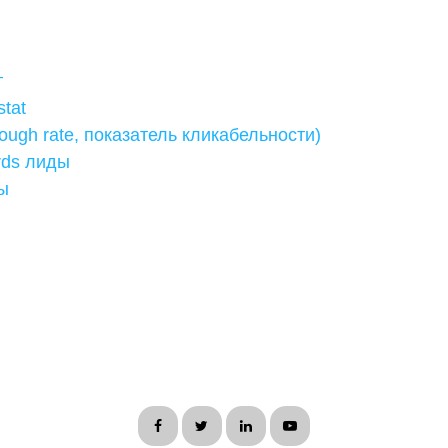
г
tat
rough rate, показатель кликабельности)
rds лиды
вы