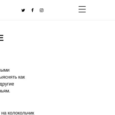
Е
нными
ыяснять как
 другие
ньям.
 на колокольчик