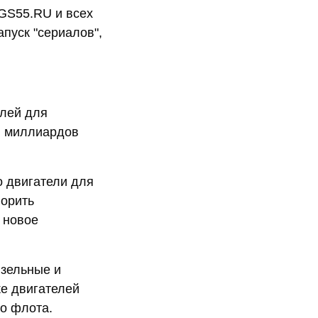
NGS55.RU и всех
пуск "сериалов",
елей для
и миллиардов
о двигатели для
ворить
 новое
изельные и
же двигателей
о флота.