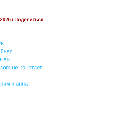
 2026 / Поделиться
ть
айнер
зывы
 com не работает
рим и анна