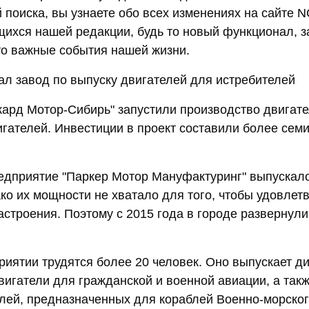
й поиска, вы узнаете обо всех изменениях на сайте 
щихся нашей редакции, будь то новый функционал, за
то важные события нашей жизни.
ал завод по выпуску двигателей для истребителей
кард Мотор-Сибирь" запустили производство двигат
гателей. Инвестиции в проект составили более сем
едприятие "Паркер Мотор Мануфактуринг" выпускал
ко их мощности не хватало для того, чтобы удовлет
астроения. Поэтому с 2015 года в городе развернули
риятии трудятся более 20 человек. Оно выпускает д
вигатели для гражданской и военной авиации, а так
лей, предназначенных для кораблей Военно-морског