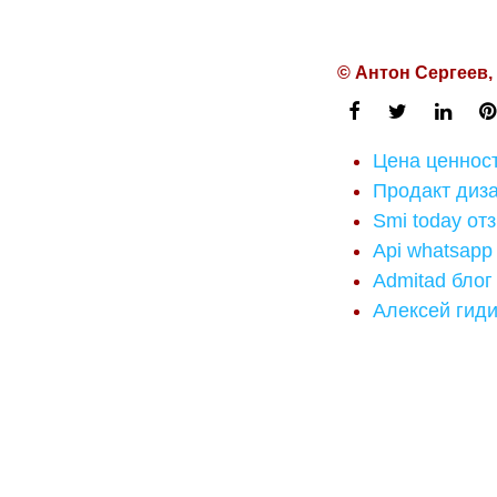
© Антон Сергеев,
Цена ценнос
Продакт диз
Smi today от
Api whatsapp
Admitad блог
Алексей гиди