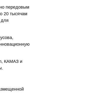
ено передовым
о 20 тысячам
 для
усова,
инновационную
n, КАМАЗ и
ы.
размещенной