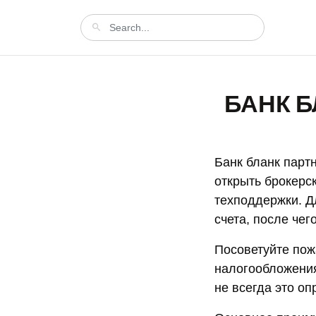
БАНК 
Банк бланк парт
открыть брокерс
техподдержки. Д
счета, после чег
Посоветуйте пожа
налогообложения 
не всегда это оп