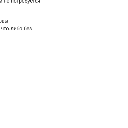
м не потребуется
товы
 что-либо без