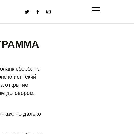
ГРАММА
 бланк сбербанк
энс клиентский
на открытие
вым договором.
анках, но далеко