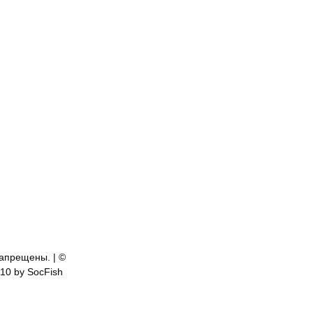
апрещены. | ©
810 by SocFish