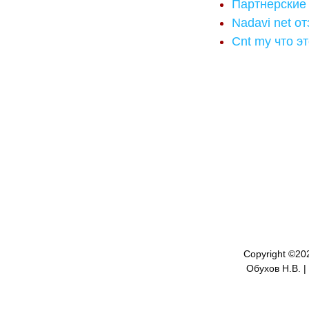
Партнерские
Nadavi net о
Cnt my что э
Copyright ©
20
Обухов Н.В. |