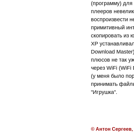
(программу) для
плееров невелик
воспроизвести н
примитивный инт
скопировать из ю
XP устанавливал
Download Master)
плюсов не так уж
через WiFi (WiFi
(у меня было по
принимать файлы
"Игрушка".
© Антон Сергеев,