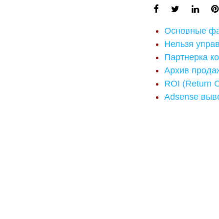
Основные ф
Нельзя управ
Партнерка к
Архив прода
ROI (Return 
Adsense выво