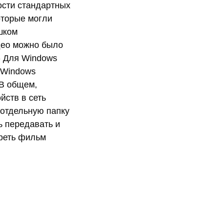
ости стандартных
оторые могли
шком
део можно было
 - Для Windows
(Windows
.В общем,
йств в сеть
в отдельную папку
ь передавать и
треть фильм