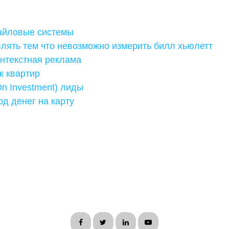
айловые системы
лять тем что невозможно измерить билл хьюлетт
онтекстная реклама
ж квартир
On Investment) лиды
д денег на карту