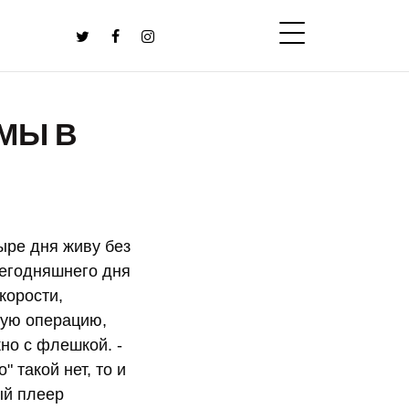
МЫ В
ыре дня живу без
сегодняшнего дня
корости,
акую операцию,
но с флешкой. -
 такой нет, то и
ный плеер