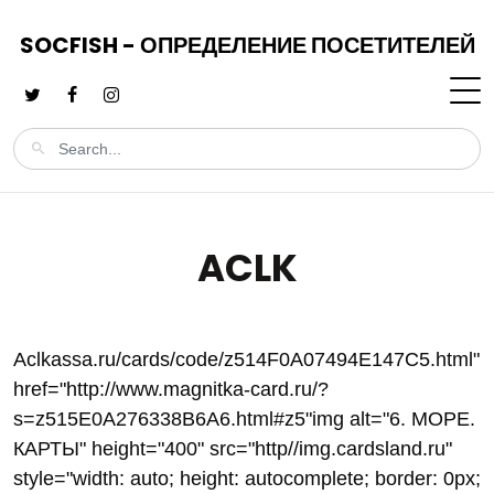
SOCFISH - ОПРЕДЕЛЕНИЕ ПОСЕТИТЕЛЕЙ
ACLK
Aclkassa.ru/cards/code/z514F0A07494E147C5.html"
href="http://www.magnitka-card.ru/?
s=z515E0A276338B6A6.html#z5"img alt="6. МОРЕ.
КАРТЫ" height="400" src="http//img.cardsland.ru"
style="width: auto; height: autocomplete; border: 0px;