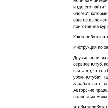
Если вам интере
и где его найти?
блогер", который
ещё не выложен в
приготовила курс
Как зарабатыват
Инструкция по з
Друзья, если вы
сервисе Ютуб, ко
считаете, что он
уроки Ютуба". Т
зарабатывать на 
Авторские права
полностью моим 
Чтобы заработат