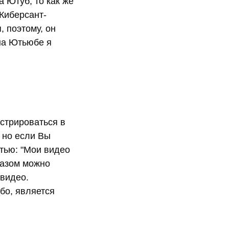
 Ютуб, то как же
"Киберсант-
, поэтому, он
 на Ютьюбе я
истрироваться в
, но если Вы
атью: "Мои видео
разом можно
 видео.
бо, является