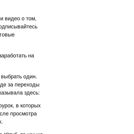
и видео о том,
Подписывайтесь
аговые
заработать на
 выбрать один.
где за переходы
сказывала здесь:
оурок, в которых
осле просмотра
х.