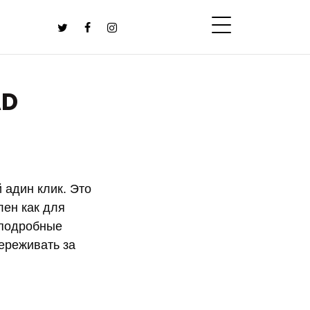
AD
 адин клик. Это
лен как для
ь подробные
ереживать за