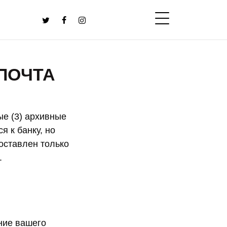
 ПОЧТА
ные (3) архивные
я к банку, но
доставлен только
.
ание вашего