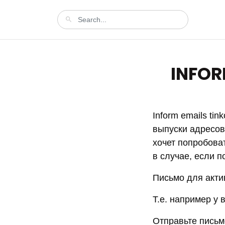
INFOR
Inform emails ti
выпуски адресова
хочет попробоват
в случае, если п
Письмо для акти
Т.е. например у 
Отправьте письмо