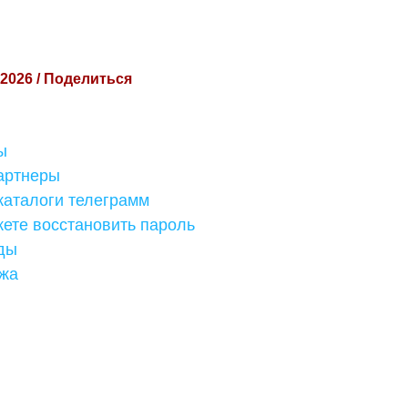
 2026 / Поделиться
ы
партнеры
каталоги телеграмм
жете восстановить пароль
иды
жа