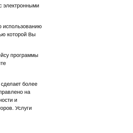
 с электронными
по использованию
щью которой Вы
фейсу программы
ите
 сделает более
правлено на
ности и
оров. Услуги