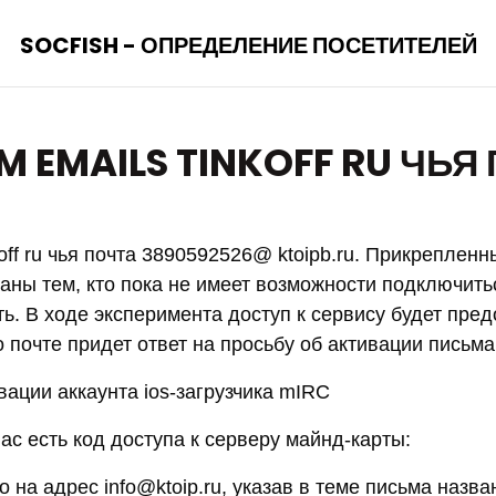
SOCFISH - ОПРЕДЕЛЕНИЕ ПОСЕТИТЕЛЕЙ
M EMAILS TINKOFF RU ЧЬЯ
nkoff ru чья почта 3890592526@ ktoipb.ru. Прикреплен
ны тем, кто пока не имеет возможности подключитьс
ь. В ходе эксперимента доступ к сервису будет пре
о почте придет ответ на просьбу об активации письма
вации аккаунта ios-загрузчика mIRC
вас есть код доступа к серверу майнд-карты:
 на адрес info@ktoip.ru, указав в теме письма назв