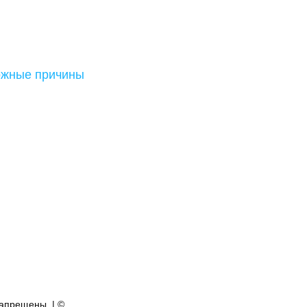
ожные причины
апрещены. | ©