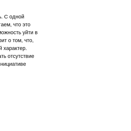
ь. С одной
аем, что это
можность уйти в
ит о том, что,
й характер.
ть отсутствие
инициативе