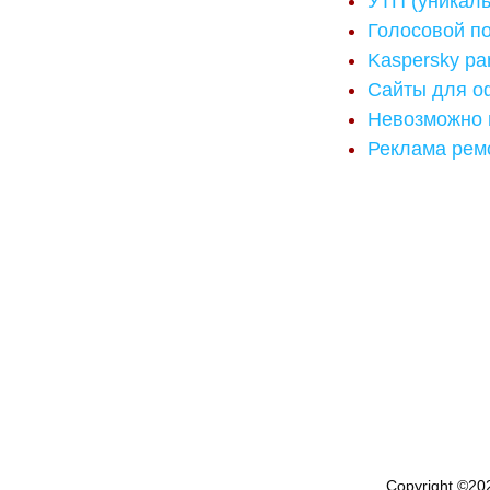
УТП (уникал
Голосовой п
Kaspersky par
Сайты для о
Невозможно 
Реклама рем
Copyright ©
20