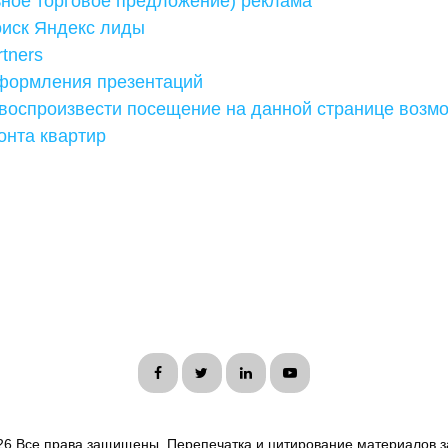
ьное торговое предложение) реклама
оиск Яндекс лиды
tners
формления презентаций
воспроизвести посещение на данной странице возм
онта квартир
26 Все права защищены. Перепечатка и цитирование материалов з