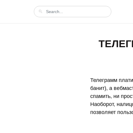
ТЕЛЕГ
Телеграмм платит
банит), а вебмас
спамить, ни прос
Наоборот, налиц
позволяет польз