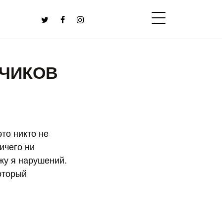
СЧИКОВ
это никто не
ничего ни
ижу я нарушений.
оторый