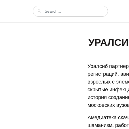
УРАЛСИ
Уралсиб партнер
регистраций, ав
взрослых с элем
скрытые инфекци
история создани
московских вузов
Aмедиатека скач
шаманизм, работ