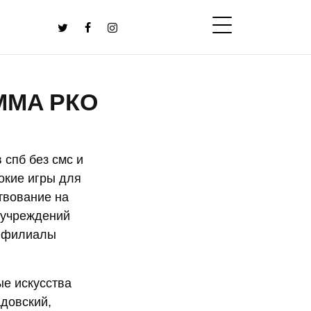
ММА РКО
 спб без смс и
окие игры для
твование на
 учреждений
и филиалы
е искусства
адовский,