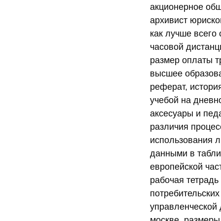
акционерное обще
архивист юриско
как лучше всего
часовой дистанц
размер оплаты т
высшее образова
реферат, история
учебой на дневн
аксесуары и пед
различия процес
использования л
данными в таблиц
европейской час
рабочая тетрадь
потребительских
управленческой 
москве, размеры 