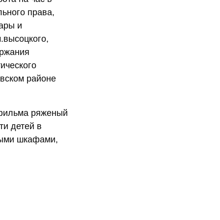
льного права,
ары и
.высоцкого,
ержания
ического
овском районе
 фильма ряженый
ти детей в
ными шкафами,