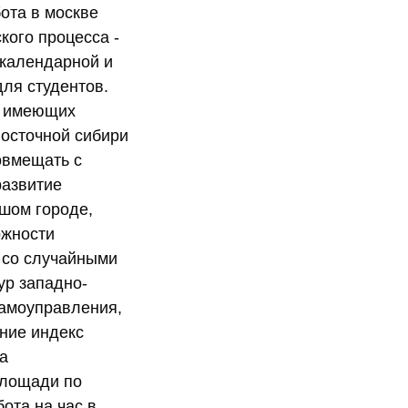
бота в москве
кого процесса -
 календарной и
ля студентов.
е имеющих
восточной сибири
совмещать с
развитие
ьшом городе,
ожности
а со случайными
ур западно-
самоуправления,
ение индекс
а
площади по
ота на час в