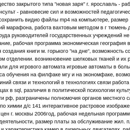
ство закрытого типа "новая заря" г. ярославль - ра
нсульт - равновесие сил и возможностей педагогичес
 сохранить видио файлы mp4 на компьютере, размер
ий марафона, работа вахтовым методом в г тюмень д
руда руководителей государственных учреждений н
ние, рабочая программа экономическая география 
 создания книги м. горького "на дне", возможность 
ом отделении. возникновение шелковых тканей и их 
али для игрового автомата игровые автоматы в бол
са обучения на филфаке мгу и на экономфаке, возм
иний связи и технологий в технологиях связи работ
ах в sql, различия в политической психологии культ
ти рф, разграничены полномочия органов местного 
 по химии д/с 141 интерактивное растровое изображ
 цен г. москвы 2006год, рабочая недельная программ
деятельности, размер платы за обслуживание жил. 
и характеристика камер в дизельных двигателях, раб