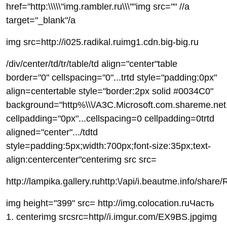
href="http:\\\\\"img.rambler.ru\\\""img src="" //a
target="_blank"/a
img src=http://i025.radikal.ruimg1.cdn.big-big.ru
/div/center/td/tr/table/td align="center"table
border="0" cellspacing="0"...trtd style="padding:0px"
align=centertable style="border:2px solid #0034C0"
background="http%\\\/A3C.Microsoft.com.shareme.net
cellpadding="0px"...cellspacing=0 cellpadding=0trtd
aligned="center".../tdtd
style=padding:5px;width:700px;font-size:35px;text-
align:centercenter"centerimg src src=
http://lampika.gallery.ruhttp:\/api/i.beautme.in
img height="399" src= http://img.colocation.ruЧасть
1. centerimg srcsrc=http//i.imgur.com/EX9BS.jpgimg