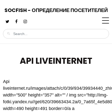
SOCFISH - ОПРЕДЕЛЕНИЕ ПОСЕТИТЕЛЕЙ
API LIVEINTERNET
Api
liveinternet.ru/images/attach/c/0/39/934/39934440_zhi
width="500" height="357" alt="" / img src="http://img-
fotki.yandex.ru//get/620/39663434.2a/0_7a65f_4e5d80
width=490 height=491 border=0/a a