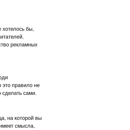
 хотелось бы,
итателей.
ство рекламных
люди
о это правило не
о сделать сами.
ца, на которой вы
 имеет смысла,