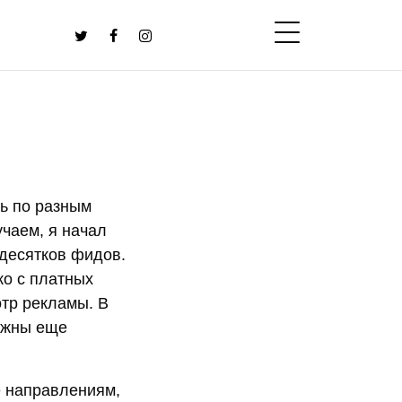
шь по разным
чаем, я начал
 десятков фидов.
ко с платных
отр рекламы. В
ужны еще
е направлениям,