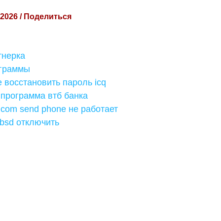
 2026 / Поделиться
тнерка
граммы
 восстановить пароль icq
 программа втб банка
 com send phone не работает
ebsd отключить