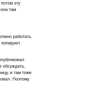
 потом эту
 она там
должно работать.
и копируют
 опубликовал
е обсуждать,
ицу, и там тоже
ровал. Поэтому