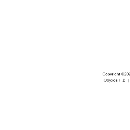
Copyright ©
20
Обухов Н.В. |