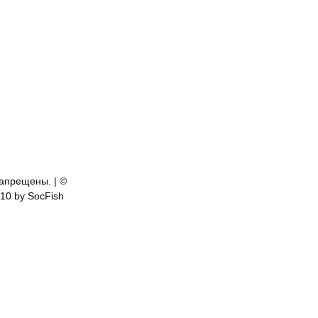
апрещены. | ©
810 by SocFish