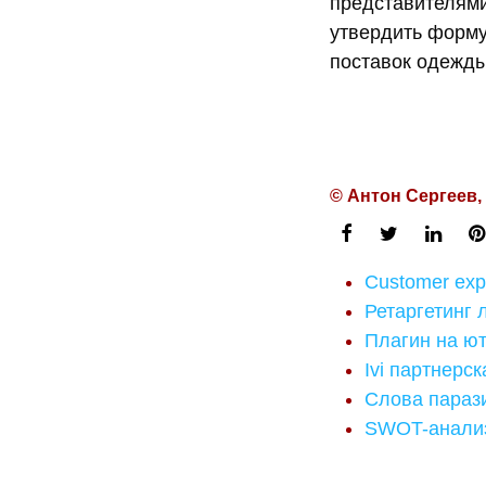
представителями
утвердить форму
поставок одежды
© Антон Сергеев,
Customer exp
Ретаргетинг 
Плагин на ю
Ivi партнерс
Слова параз
SWOT-анали