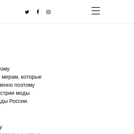
тому
 мерам, которые
менно поэтому
устрии моды
ды России.
у