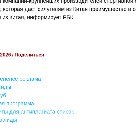
 компаний-крупнейших производителей спортивной
, которая даст силутелям из Китая преимущество в 
 из Китая, информирует РБК.
 2026 / Поделиться
erience реклама
лиды
туб
кая программа
иты для антиплагиата список
з лиды