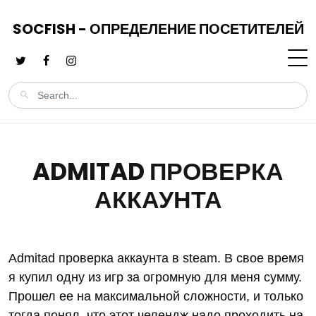
SOCFISH - ОПРЕДЕЛЕНИЕ ПОСЕТИТЕЛЕЙ
ADMITAD ПРОВЕРКА
АККАУНТА
Admitad проверка аккаунта в steam. В свое время
я купил одну из игр за огромную для меня сумму.
Прошел ее на максимальной сложности, и только
тогда понял, что этот челендж надо проходить на