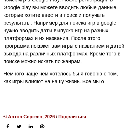
Google play вы можете вводить любые данные,
которые хотите ввести в поиск и получать
результаты. Например для поиска игр в google
нужно вводить даты выпуска игр на разных
платформах и их названия. После этого
программа покажет вам игры с названием и датой
выхода на различных платформах. Кроме того в
поиске можно искать по жанрам.
Немного чаще чем хотелось бы я говорю о том,
как игры влияют на нашу жизнь. Все мы о
© Антон Сергеев, 2026 / Поделиться