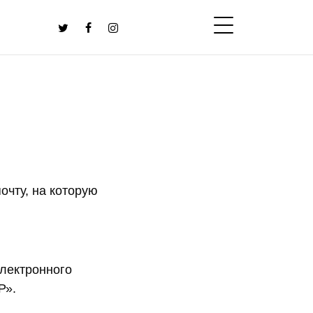
почту, на которую
электронного
Р».