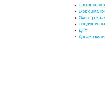
Бренд монит
Disk quota e
Охват рекла
Продуктивны
ДРФ
Динамически