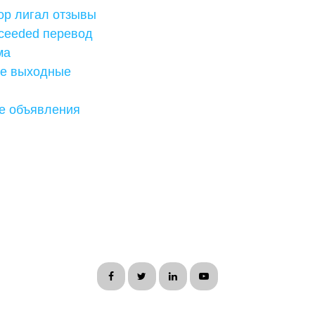
ор лигал отзывы
xceeded перевод
ма
е выходные
е объявления