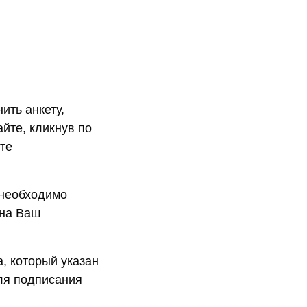
ить анкету,
йте, кликнув по
те
 необходимо
 на Ваш
, который указан
ля подписания