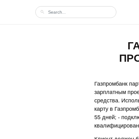
Г
ПР
Газпромбанк пар
зарплатным прое
средства. Испол
карту в Газпромб
55 дней; - подкл
квалифицированн