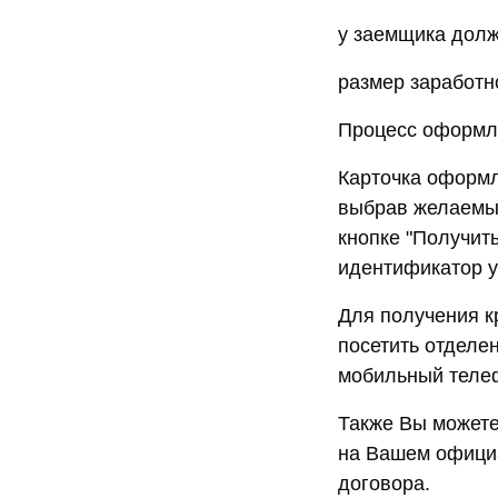
у заемщика долж
размер заработн
Процесс оформл
Карточка оформл
выбрав желаемый
кнопке "Получит
идентификатор у
Для получения к
посетить отделе
мобильный телеф
Также Вы можете
на Вашем официа
договора.