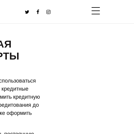
АЯ
РТЫ
спользоваться
 кредитные
рмить кредитную
кредитования до
кже оформить