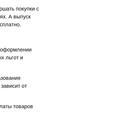
ршать покупки с
ях. А выпуск
сплатно.
и оформлении
х льгот и
ьзования
зависит от
платы товаров