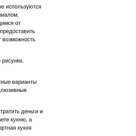
ые используются
риалом,
щимся от
 предоставить
т возможность
 рисунки,
тные варианты
склюзивные
 тратить деньги и
ете кухню, а
ортная кухня