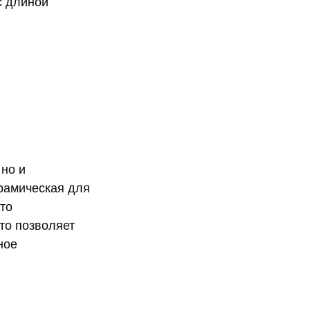
с длиной
 но и
ерамическая для
то
то позволяет
ное