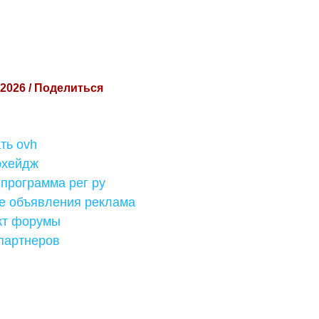
 2026 / Поделиться
ть ovh
рхейдж
программа рег ру
е объявления реклама
кт форумы
партнеров