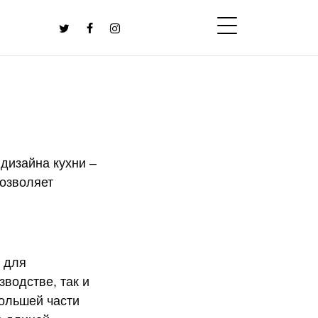
дизайна кухни –
позволяет
 для
водстве, так и
большей части