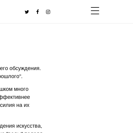
его обсуждения.
рошлого".
ишком много
 эффективнее
силия на их
дения искусства,