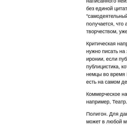
написанного неи
без единой цита
"самодеятельный
получается, что
творчеством, уже
Критическая нап
нужно писать на
иронии, если пуб
публицистика, к
немцы во время В
есть на самом де
Коммерческое на
например, Театр
Полигон. Для да
может в любой м