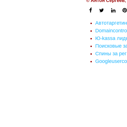
© Антон Сергеев,
Автотаргетин
Domaincontro
Ю-kassa лид
Поисковые за
Спины за ре
Googleuserco