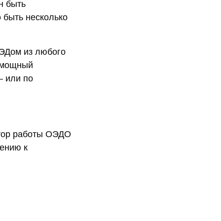
н быть
 быть несколько
ЭДом из любого
я мощный
– или по
атор работы ОЭДО
шению к