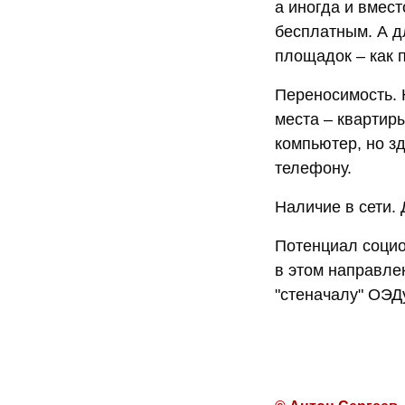
а иногда и вмес
бесплатным. А д
площадок – как 
Переносимость. 
места – квартир
компьютер, но з
телефону.
Наличие в сети.
Потенциал социо
в этом направле
"стеначалу" ОЭДу