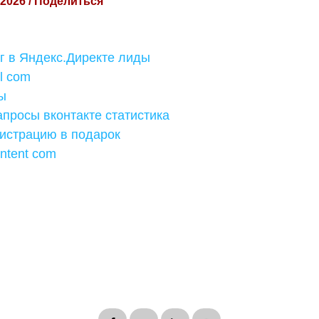
 2026 / Поделиться
г в Яндекс.Директе лиды
l com
ы
просы вконтакте статистика
гистрацию в подарок
ntent com