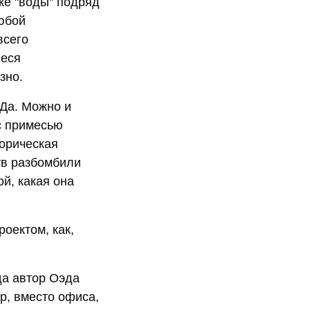
же "воды" подряд
любой
всего
иеся
зно.
ЭДа. Можно и
с примесью
торическая
тв разбомбили
й, какая она
оектом, как,
да автор Оэда
р, вместо офиса,