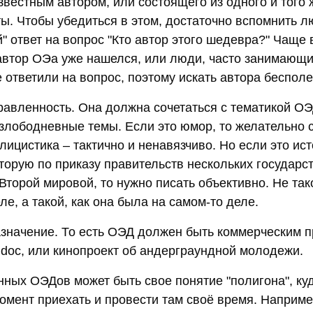
звестным автором, или состоящего из одного и того 
ты. Чтобы убедиться в этом, достаточно вспомнить 
" ответ на вопрос "Кто автор этого шедевра?" Чаще 
 автор ОЭа уже нашелся, или люди, часто занимающ
 ответили на вопрос, поэтому искать автора бесполе
равленность. Она должна сочетаться с тематикой О
 злободневные темы. Если это юмор, то желательно 
лицистика – тактично и ненавязчиво. Но если это ис
оторую по приказу правительств нескольких государс
торой мировой, то нужно писать объективно. Не тако
ле, а такой, как она была на самом-то деле.
значение. То есть ОЭД должен быть коммерческим пр
.doc, или кинопроект об андерграундной молодежи.
нных ОЭДов может быть свое понятие "полигона", ку
омент приехать и провести там своё время. Наприме