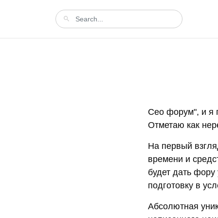
Сео форум", и я
Отметаю как нер
На первый взгля
времени и средс
будет дать фору
подготовку в ус
Абсолютная уник