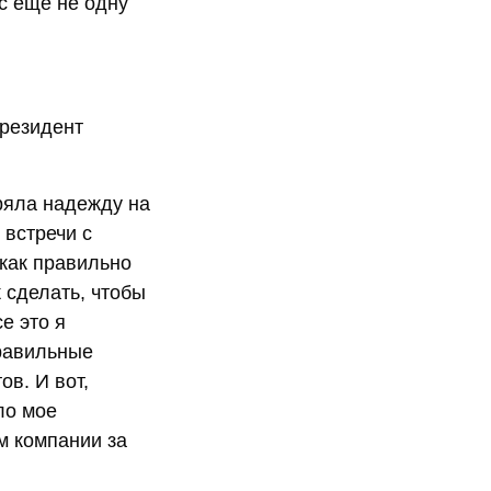
с еще не одну
президент
еряла надежду на
 встречи с
как правильно
к сделать, чтобы
е это я
правильные
ов. И вот,
ло мое
м компании за