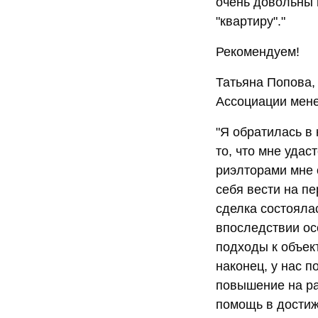
очень довольны 
"квартиру"."
Рекомендуем!
Татьяна Попова,
Ассоциации мен
"Я обратилась в
то, что мне удас
риэлторами мне 
себя вести на пе
сделка состоялас
впоследствии ос
подходы к объект
наконец, у нас п
повышение на ра
помощь в достиж