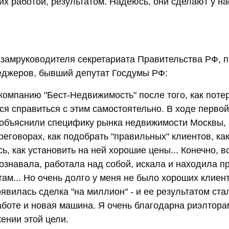
их работой, результатом. Надеюсь, они сделают у на
 замруководителя секретариата Правительства РФ, 
еджеров, бывший депутат Госдумы РФ:
 компанию "Бест-Недвижимость" после того, как пот
тся справиться с этим самостоятельно. В ходе первой
объяснили специфику рынка недвижимости Москвы, 
реговорах, как подобрать "правильных" клиентов, ка
ь, как установить на ней хорошие цены... Конечно, вс
ознавала, работала над собой, искала и находила 
ам... Но очень долго у меня не было хороших клиент
оявилась сделка "на миллион" - и ее результатом ста
боте и новая машина. Я очень благодарна риэлтора
ении этой цели.