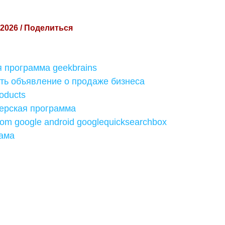
 2026 / Поделиться
 программа geekbrains
ть объявление о продаже бизнеса
roducts
нерская программа
com google android googlequicksearchbox
лама