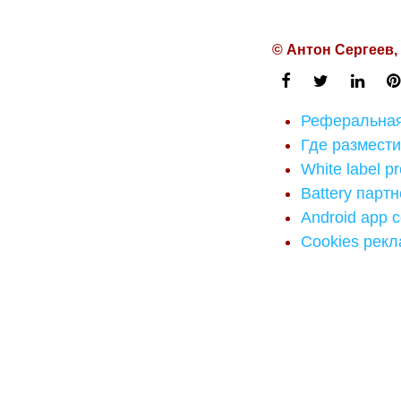
© Антон Сергеев,
Реферальная
Где размести
White label p
Battery парт
Android app 
Cookies рек