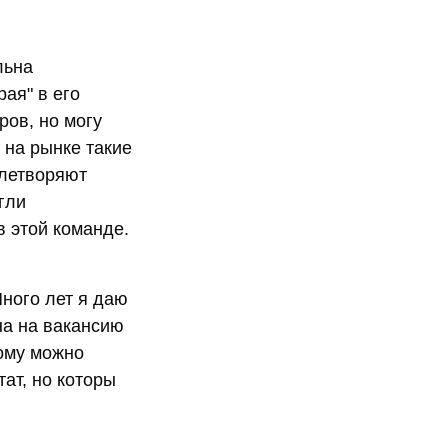
льна
рая" в его
ров, но могу
ь на рынке такие
влетворяют
гли
в этой команде.
Много лет я даю
на на вакансию
рому можно
тат, но которы