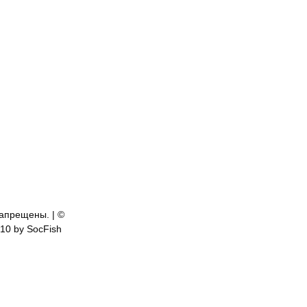
апрещены. | ©
810 by SocFish