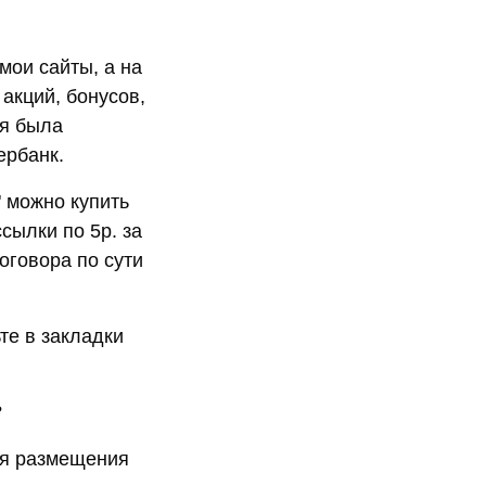
мои сайты, а на
 акций, бонусов,
ия была
ербанк.
" можно купить
ссылки по 5р. за
оговора по сути
те в закладки
?
ля размещения