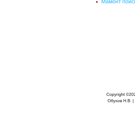
Мамонт поис
Copyright ©
20
Обухов Н.В. |