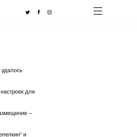
 удалось
 настроек для
размещение –
епелкин" и