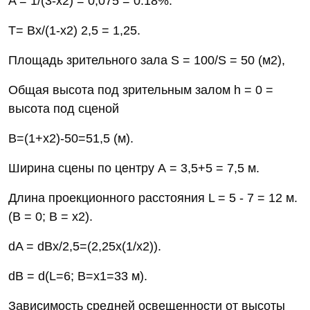
A = 1/(3-x2) = 0,075 = 0.18%.
Т= Вх/(1-х2) 2,5 = 1,25.
Площадь зрительного зала S = 100/S = 50 (м2),
Общая высота под зрительным залом h = 0 =
высота под сценой
В=(1+х2)-50=51,5 (м).
Ширина сцены по центру А = 3,5+5 = 7,5 м.
Длина проекционного расстояния L = 5 - 7 = 12 м.
(В = 0; В = x2).
dA = dВх/2,5=(2,25x(1/x2)).
dB = d(L=6; В=x1=33 м).
Зависимость средней освещенности от высоты