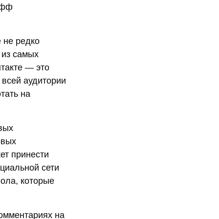
офф
 не редко
 из самых
такте — это
 всей аудитории
тать на
вых
овых
ет принести
циальной сети
пола, которые
комментариях на