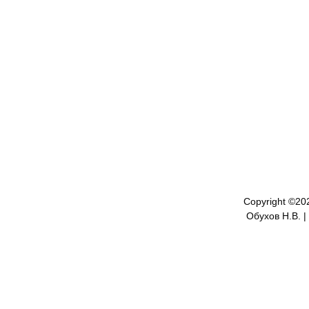
Copyright ©
20
Обухов Н.В. |