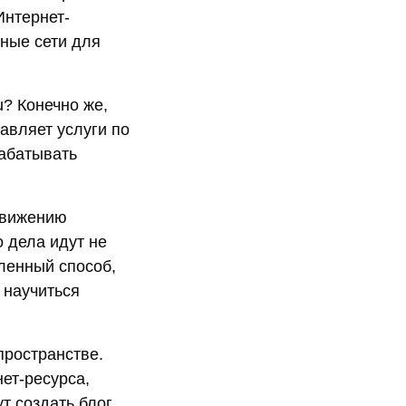
Интернет-
ьные сети для
u? Конечно же,
авляет услуги по
рабатывать
одвижению
о дела идут не
еленный способ,
 научиться
пространстве.
ет-ресурса,
т создать блог.