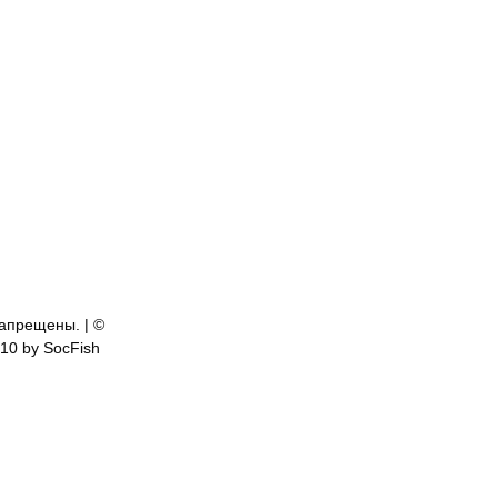
апрещены. | ©
810 by SocFish