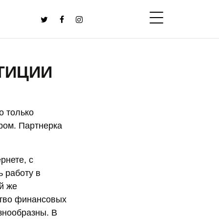
ТИЦИИ
о только
ром. Партнерка
рнете, с
 работу в
й же
ство финансовых
знообразны. В