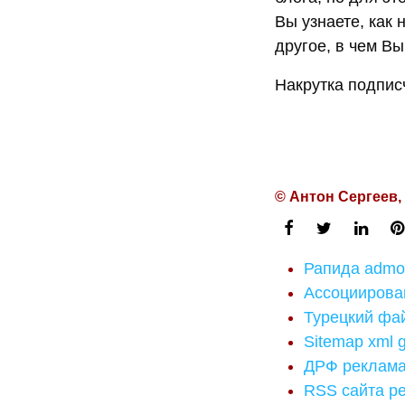
Вы узнаете, как 
другое, в чем В
Накрутка подпис
© Антон Сергеев,
Рапида admo
Ассоциирова
Турецкий фа
Sitemap xml 
ДРФ реклам
RSS сайта р