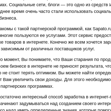
ах. Социальные сети, блоги — это одно из средств 
еднее время очень часто стали использовать социал
бизнеса.
акомы с такой партнерской программой, как Sapato.r
многие пользуются ее услугами. Этот сервис предост
же товаров в интернете. Конечно же всем хочется за
ь зависимым от различных поставщиков услуг.
-то момент, Вы понимаете, что Ваши старания по пр
ем бизнесе в интернете не приносят результата, чт
о не стоит терять оптимизм. Вы можете найти опред
т Вам увеличить свои доходы. Для этого необходимо
 партнерских программах.
достаточно интересный способ заработка в интернет-
начинают задумываться над созданием своего интерн
ого надо иметь определенные знания, которые помогу