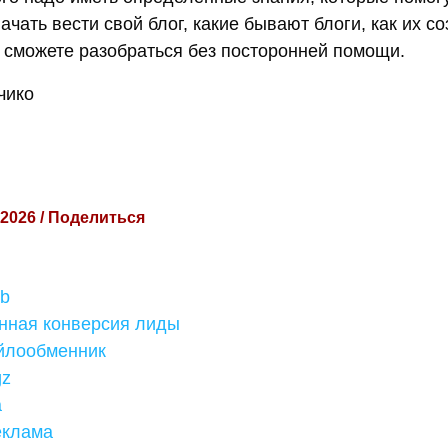
начать вести свой блог, какие бывают блоги, как их с
ы сможете разобраться без посторонней помощи.
чико
 2026 / Поделиться
b
нная конверсия лиды
йлообменник
gz
а
еклама