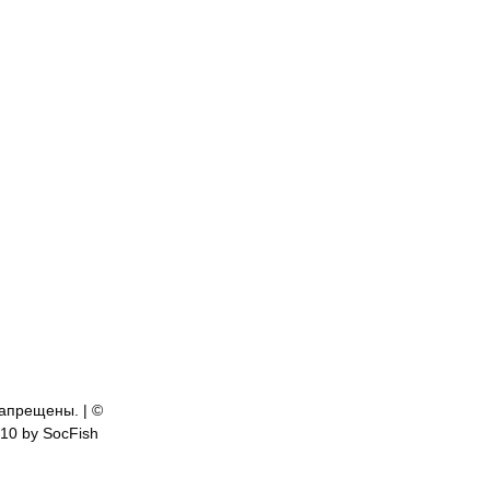
апрещены. | ©
810 by SocFish