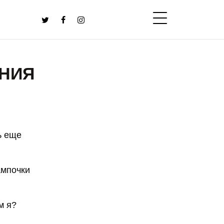
НИЯ
ь еще
ампочки
м я?