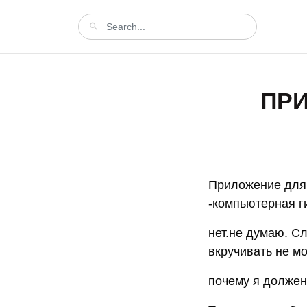
ПР
Приложение для 
-компьютерная ги
нет.не думаю. С
вкручивать не мо
почему я должен 