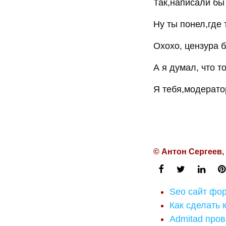
Так,написали бы
Ну ты понел,где т
Охохо, цензура б
А я думал, что т
Я тебя,модератор
© Антон Сергеев,
Seo сайт фо
Как сделать 
Admitad пров